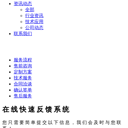
资讯动态
全部
行业资讯
技术应用
公司动态
联系我们
服务流程
服务流程
售前咨询
定制方案
技术服务
合同洽谈
确认签单
售后服务
在 线 快 速 反 馈 系 统
您 只 需 要 简 单 提 交 以 下 信 息 ， 我 们 会 及 时 与 您 联