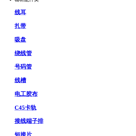
线耳
扎带
吸盘
绕线管
号码管
线槽
电工胶布
C45卡轨
接线端子排
短接片