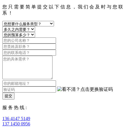
您 只 需 要 简 单 提 交 以 下 信 息 ， 我 们 会 及 时 与 您 联
系 ！
提交
服 务 热 线 :
136 4147 5149
137 1450 0956