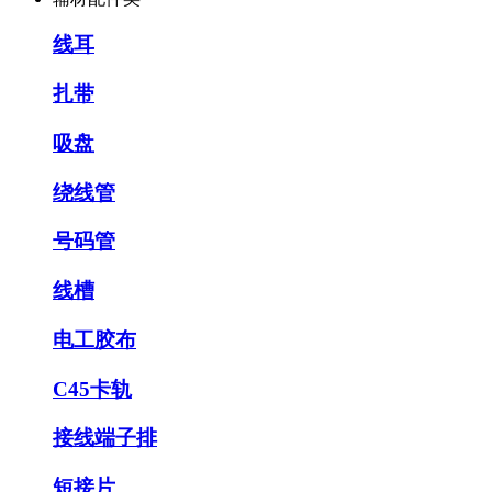
线耳
扎带
吸盘
绕线管
号码管
线槽
电工胶布
C45卡轨
接线端子排
短接片