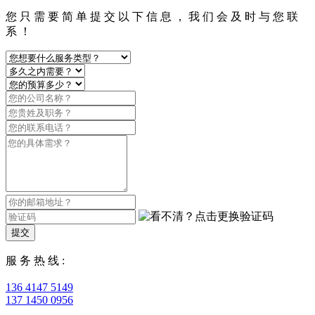
您 只 需 要 简 单 提 交 以 下 信 息 ， 我 们 会 及 时 与 您 联
系 ！
提交
服 务 热 线 :
136 4147 5149
137 1450 0956