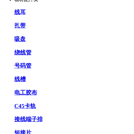
线耳
扎带
吸盘
绕线管
号码管
线槽
电工胶布
C45卡轨
接线端子排
短接片