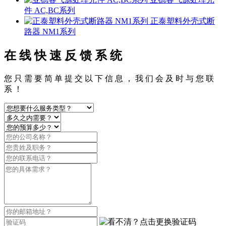
件 AC,BC系列
正泰塑料外壳式断
路器 NM1系列
在 线 快 速 反 馈 系 统
您 只 需 要 简 单 提 交 以 下 信 息 ， 我 们 会 及 时 与 您 联
系 ！