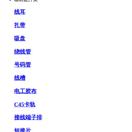
线耳
扎带
吸盘
绕线管
号码管
线槽
电工胶布
C45卡轨
接线端子排
短接片