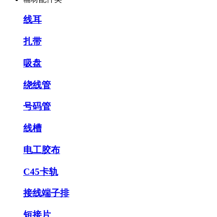
线耳
扎带
吸盘
绕线管
号码管
线槽
电工胶布
C45卡轨
接线端子排
短接片