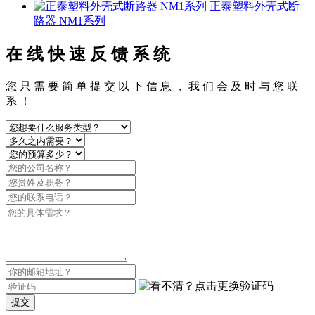
正泰塑料外壳式断
路器 NM1系列
在 线 快 速 反 馈 系 统
您 只 需 要 简 单 提 交 以 下 信 息 ， 我 们 会 及 时 与 您 联
系 ！
提交