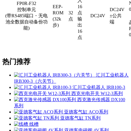
入
FP0R-F32
EEP-
16
控制单元
DC24V
ROM
32
点
(带RS485端口・无电
DC24V
±公共
(32k
点
输
池全数据自动备份功
端
步)
出
能)
16
点
热门推荐
汇川工业机器人
IRB300-3（六关节）
汇川工业机器人 IRB100-3
西克光电开关 W12-3系列
西克激光传感器 DX100
系列
亚德客气缸 ACQ系列
亚德客气缸 TN系列
线槽
亚德客电磁阀 4V系列