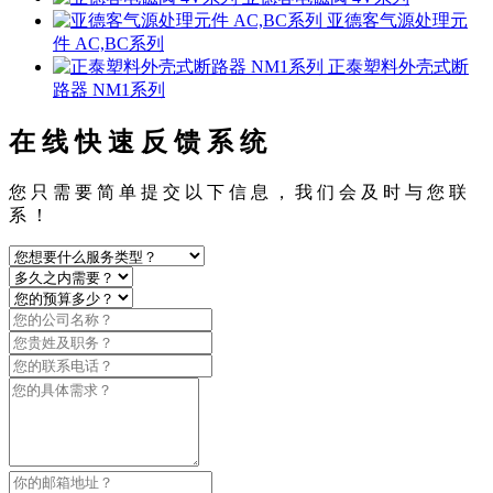
亚德客气源处理元
件 AC,BC系列
正泰塑料外壳式断
路器 NM1系列
在 线 快 速 反 馈 系 统
您 只 需 要 简 单 提 交 以 下 信 息 ， 我 们 会 及 时 与 您 联
系 ！