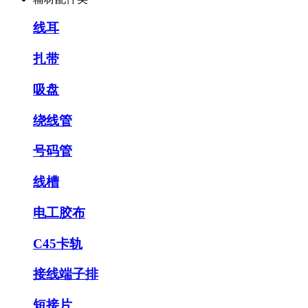
线耳
扎带
吸盘
绕线管
号码管
线槽
电工胶布
C45卡轨
接线端子排
短接片