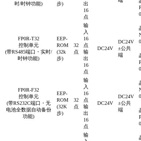
端
时/时钟功能)
步)
出
16
点
输
入
FP0R-T32
EEP-
16
DC24V
控制单元
ROM
32
点
DC24V
±公共
(带RS485端口・实时/
(32k
点
输
端
时钟功能)
步)
出
16
点
输
入
FP0R-F32
EEP-
16
控制单元
DC24V
ROM
32
点
(带RS232C端口・无
DC24V
±公共
(32K
点
输
电池全数据自动备份
端
步)
出
功能)
16
点
输