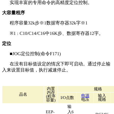
实现丰富的专用命令的高精度定位控制。
大容量程序
程序容量32k步※1数据寄存器32k字※1
※1 : C10/C14/C16中16K步、数据寄存器12字。
定位
■JOG定位控制(命令F171)
在没有目标值设定的情况下即可启动。通过停止输
入来设置目标值，执行减速停止。
内置
规格
内存
品名
电源
输入
(程序
I/O点数
电压
规格
容量)
输
EEP-
入6