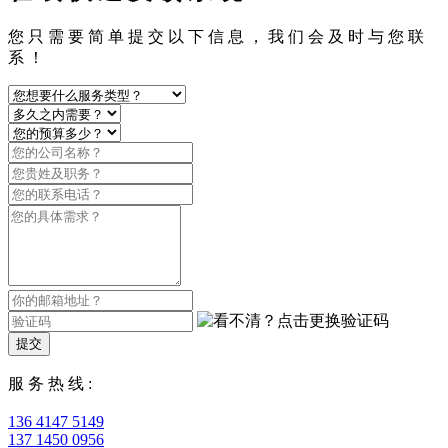
您 只 需 要 简 单 提 交 以 下 信 息 ， 我 们 会 及 时 与 您 联
系 ！
提交
服 务 热 线 :
136 4147 5149
137 1450 0956