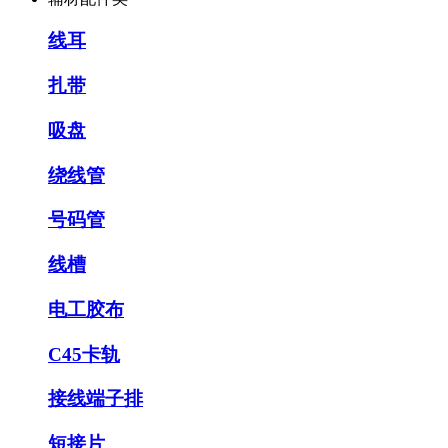
线耳
扎带
吸盘
绕线管
号码管
线槽
电工胶布
C45卡轨
接线端子排
短接片