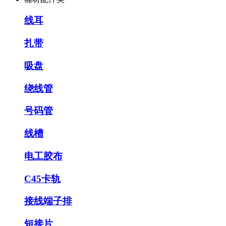
线耳
扎带
吸盘
绕线管
号码管
线槽
电工胶布
C45卡轨
接线端子排
短接片