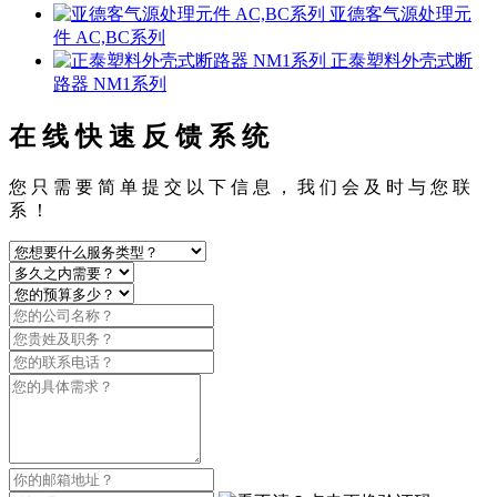
亚德客气源处理元
件 AC,BC系列
正泰塑料外壳式断
路器 NM1系列
在 线 快 速 反 馈 系 统
您 只 需 要 简 单 提 交 以 下 信 息 ， 我 们 会 及 时 与 您 联
系 ！