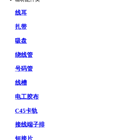
线耳
扎带
吸盘
绕线管
号码管
线槽
电工胶布
C45卡轨
接线端子排
短接片