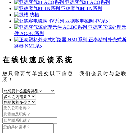
亚德客气缸 ACQ系列
亚德客气缸 TN系列
线槽
亚德客电磁阀 4V系列
亚德客气源处理元
件 AC,BC系列
正泰塑料外壳式断
路器 NM1系列
在 线 快 速 反 馈 系 统
您 只 需 要 简 单 提 交 以 下 信 息 ， 我 们 会 及 时 与 您 联
系 ！