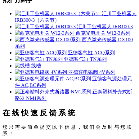
汇川工业机器人
IRB300-3（六关节）
汇川工业机器人 IRB100-3
西克光电开关 W12-3系列
西克激光传感器 DX100
系列
亚德客气缸 ACQ系列
亚德客气缸 TN系列
线槽
亚德客电磁阀 4V系列
亚德客气源处理元
件 AC,BC系列
正泰塑料外壳式断
路器 NM1系列
在 线 快 速 反 馈 系 统
您 只 需 要 简 单 提 交 以 下 信 息 ， 我 们 会 及 时 与 您 联
系 ！