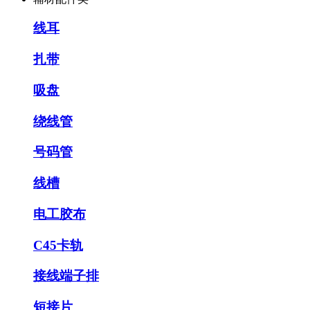
线耳
扎带
吸盘
绕线管
号码管
线槽
电工胶布
C45卡轨
接线端子排
短接片