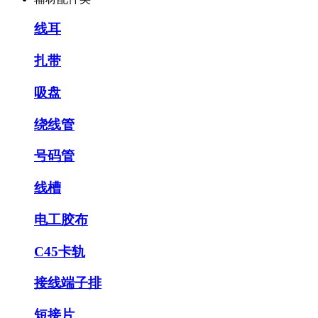
线耳
扎带
吸盘
绕线管
号码管
线槽
电工胶布
C45卡轨
接线端子排
短接片