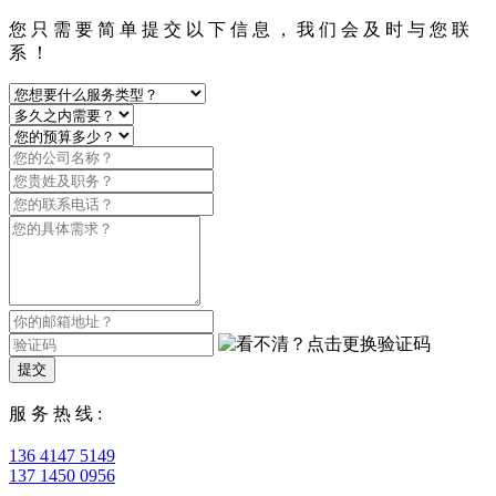
您 只 需 要 简 单 提 交 以 下 信 息 ， 我 们 会 及 时 与 您 联
系 ！
提交
服 务 热 线 :
136 4147 5149
137 1450 0956