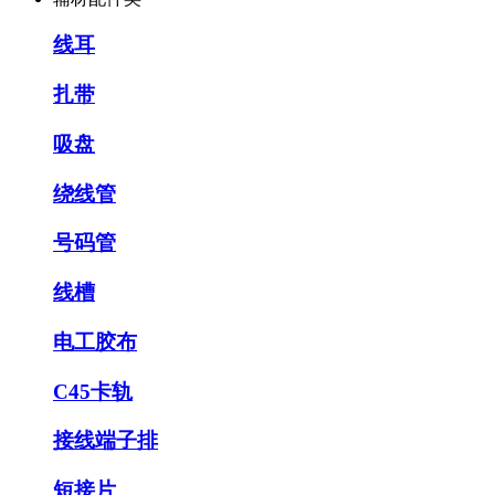
线耳
扎带
吸盘
绕线管
号码管
线槽
电工胶布
C45卡轨
接线端子排
短接片