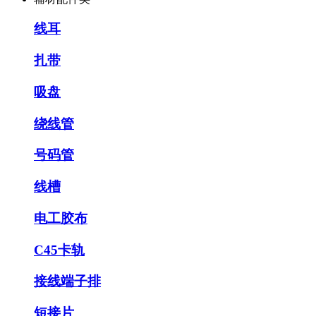
线耳
扎带
吸盘
绕线管
号码管
线槽
电工胶布
C45卡轨
接线端子排
短接片