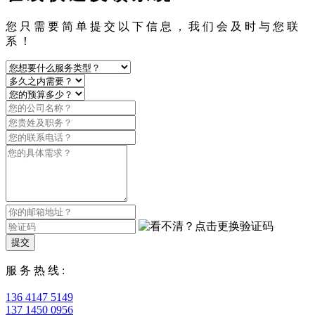
您 只 需 要 简 单 提 交 以 下 信 息 ， 我 们 会 及 时 与 您 联
系 ！
提交
服 务 热 线 :
136 4147 5149
137 1450 0956