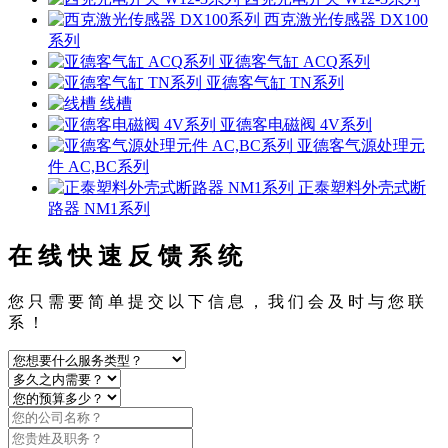
西克激光传感器 DX100
系列
亚德客气缸 ACQ系列
亚德客气缸 TN系列
线槽
亚德客电磁阀 4V系列
亚德客气源处理元
件 AC,BC系列
正泰塑料外壳式断
路器 NM1系列
在 线 快 速 反 馈 系 统
您 只 需 要 简 单 提 交 以 下 信 息 ， 我 们 会 及 时 与 您 联
系 ！