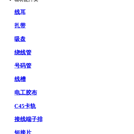
线耳
扎带
吸盘
绕线管
号码管
线槽
电工胶布
C45卡轨
接线端子排
短接片