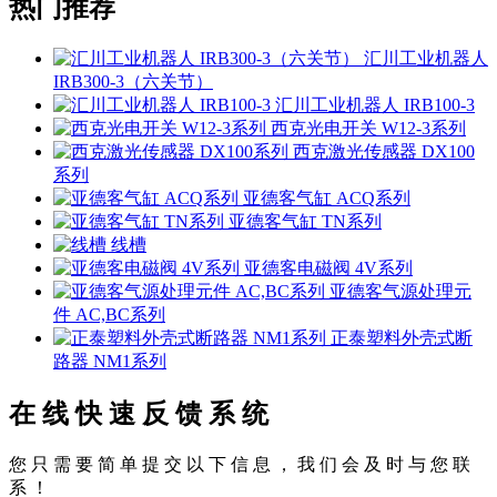
热门推荐
汇川工业机器人
IRB300-3（六关节）
汇川工业机器人 IRB100-3
西克光电开关 W12-3系列
西克激光传感器 DX100
系列
亚德客气缸 ACQ系列
亚德客气缸 TN系列
线槽
亚德客电磁阀 4V系列
亚德客气源处理元
件 AC,BC系列
正泰塑料外壳式断
路器 NM1系列
在 线 快 速 反 馈 系 统
您 只 需 要 简 单 提 交 以 下 信 息 ， 我 们 会 及 时 与 您 联
系 ！