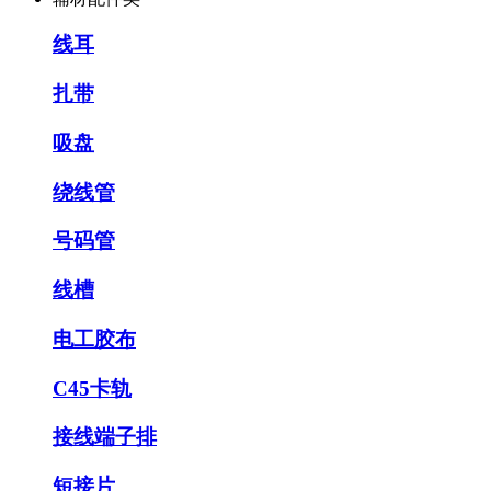
线耳
扎带
吸盘
绕线管
号码管
线槽
电工胶布
C45卡轨
接线端子排
短接片