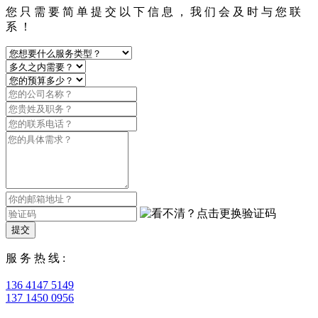
您 只 需 要 简 单 提 交 以 下 信 息 ， 我 们 会 及 时 与 您 联
系 ！
提交
服 务 热 线 :
136 4147 5149
137 1450 0956