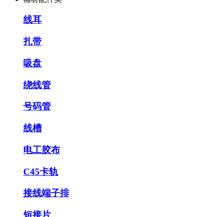
线耳
扎带
吸盘
绕线管
号码管
线槽
电工胶布
C45卡轨
接线端子排
短接片