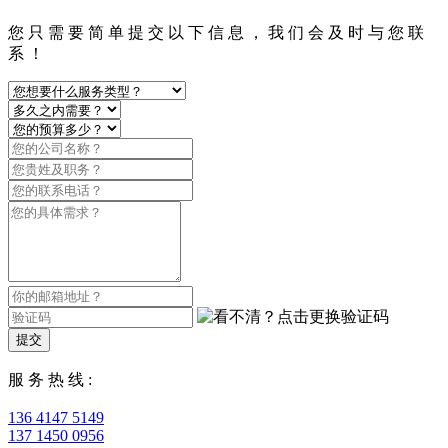
您 只 需 要 简 单 提 交 以 下 信 息 ， 我 们 会 及 时 与 您 联
系 ！
提交
服 务 热 线 :
136 4147 5149
137 1450 0956