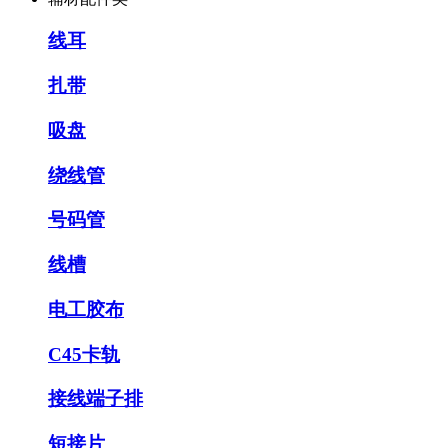
线耳
扎带
吸盘
绕线管
号码管
线槽
电工胶布
C45卡轨
接线端子排
短接片