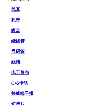
线耳
扎带
吸盘
绕线管
号码管
线槽
电工胶布
C45卡轨
接线端子排
短接片