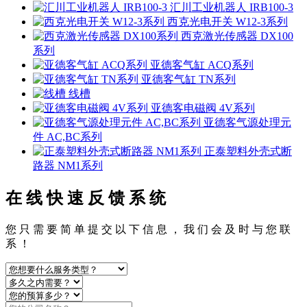
汇川工业机器人 IRB100-3
西克光电开关 W12-3系列
西克激光传感器 DX100
系列
亚德客气缸 ACQ系列
亚德客气缸 TN系列
线槽
亚德客电磁阀 4V系列
亚德客气源处理元
件 AC,BC系列
正泰塑料外壳式断
路器 NM1系列
在 线 快 速 反 馈 系 统
您 只 需 要 简 单 提 交 以 下 信 息 ， 我 们 会 及 时 与 您 联
系 ！