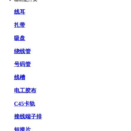
线耳
扎带
吸盘
绕线管
号码管
线槽
电工胶布
C45卡轨
接线端子排
短接片