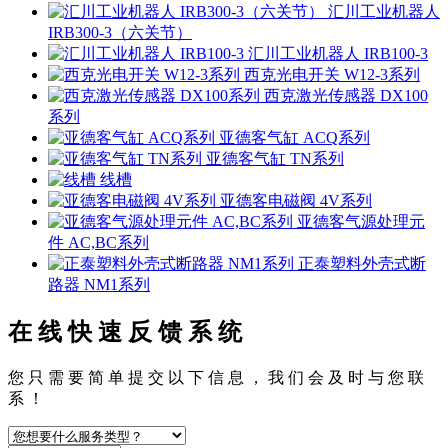
汇川工业机器人
IRB300-3（六关节）
汇川工业机器人 IRB100-3
西克光电开关 W12-3系列
西克激光传感器 DX100
系列
亚德客气缸 ACQ系列
亚德客气缸 TN系列
线槽
亚德客电磁阀 4V系列
亚德客气源处理元
件 AC,BC系列
正泰塑料外壳式断
路器 NM1系列
在 线 快 速 反 馈 系 统
您 只 需 要 简 单 提 交 以 下 信 息 ， 我 们 会 及 时 与 您 联
系 ！