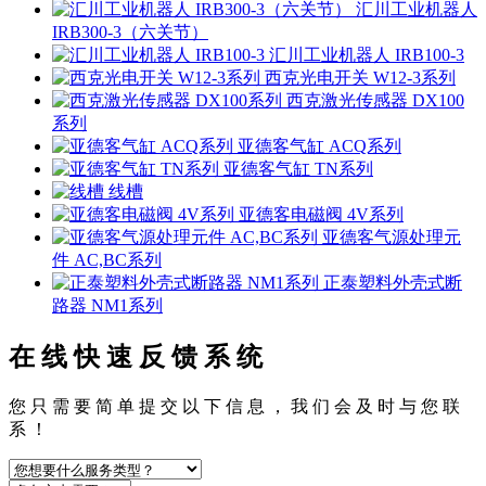
汇川工业机器人
IRB300-3（六关节）
汇川工业机器人 IRB100-3
西克光电开关 W12-3系列
西克激光传感器 DX100
系列
亚德客气缸 ACQ系列
亚德客气缸 TN系列
线槽
亚德客电磁阀 4V系列
亚德客气源处理元
件 AC,BC系列
正泰塑料外壳式断
路器 NM1系列
在 线 快 速 反 馈 系 统
您 只 需 要 简 单 提 交 以 下 信 息 ， 我 们 会 及 时 与 您 联
系 ！