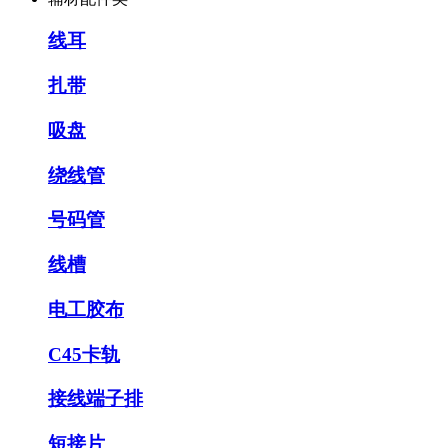
线耳
扎带
吸盘
绕线管
号码管
线槽
电工胶布
C45卡轨
接线端子排
短接片