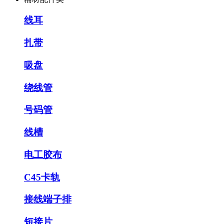
线耳
扎带
吸盘
绕线管
号码管
线槽
电工胶布
C45卡轨
接线端子排
短接片