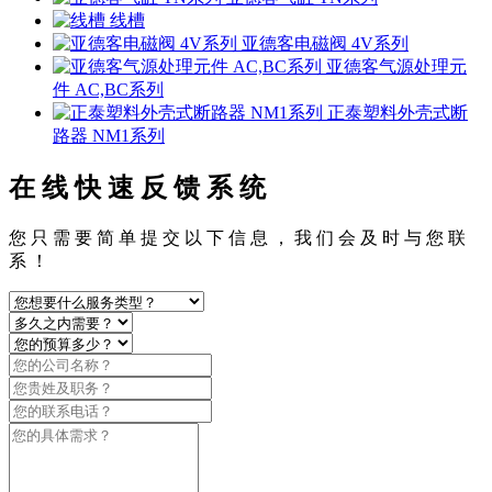
线槽
亚德客电磁阀 4V系列
亚德客气源处理元
件 AC,BC系列
正泰塑料外壳式断
路器 NM1系列
在 线 快 速 反 馈 系 统
您 只 需 要 简 单 提 交 以 下 信 息 ， 我 们 会 及 时 与 您 联
系 ！