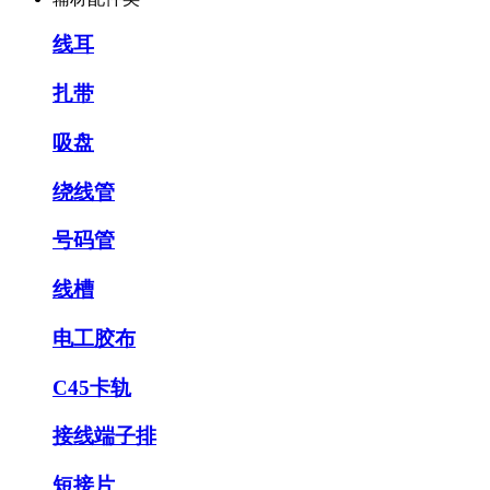
线耳
扎带
吸盘
绕线管
号码管
线槽
电工胶布
C45卡轨
接线端子排
短接片