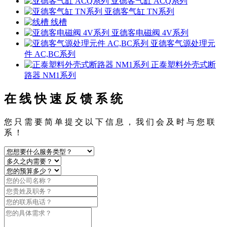
亚德客气缸 ACQ系列
亚德客气缸 TN系列
线槽
亚德客电磁阀 4V系列
亚德客气源处理元
件 AC,BC系列
正泰塑料外壳式断
路器 NM1系列
在 线 快 速 反 馈 系 统
您 只 需 要 简 单 提 交 以 下 信 息 ， 我 们 会 及 时 与 您 联
系 ！