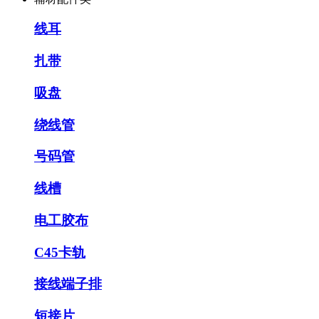
线耳
扎带
吸盘
绕线管
号码管
线槽
电工胶布
C45卡轨
接线端子排
短接片