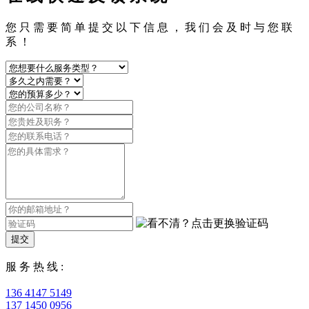
您 只 需 要 简 单 提 交 以 下 信 息 ， 我 们 会 及 时 与 您 联
系 ！
提交
服 务 热 线 :
136 4147 5149
137 1450 0956