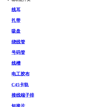
线耳
扎带
吸盘
绕线管
号码管
线槽
电工胶布
C45卡轨
接线端子排
短接片