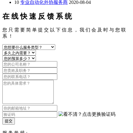
10
专业自动化外协服务商
2020-08-04
在 线 快 速 反 馈 系 统
您 只 需 要 简 单 提 交 以 下 信 息 ， 我 们 会 及 时 与 您 联
系 ！
提交
服 务 热 线 :