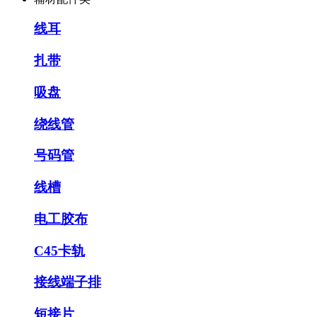
线耳
扎带
吸盘
绕线管
号码管
线槽
电工胶布
C45卡轨
接线端子排
短接片