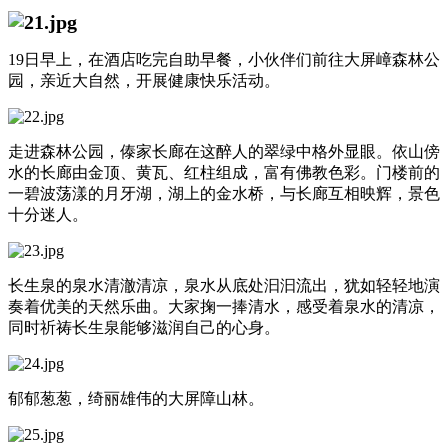
19日早上，在酒店吃完自助早餐，小伙伴们前往大屏嶂森林公
园，亲近大自然，开展健康快乐活动。
走进森林公园，傣家长廊在这醉人的翠绿中格外显眼。依山傍
水的长廊由金顶、黄瓦、红柱组成，富有佛教色彩。门楼前的
一碧波荡漾的月牙湖，湖上的金水桥，与长廊互相映辉，景色
十分迷人。
长生泉的泉水清澈清凉，泉水从底处汩汩流出，犹如轻轻地演
奏着优美的天然乐曲。大家掬一捧清水，感受着泉水的清凉，
同时祈祷长生泉能够滋润自己的心身。
郁郁葱葱，绮丽雄伟的大屏障山林。