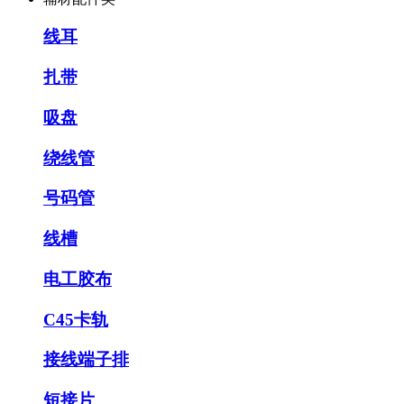
线耳
扎带
吸盘
绕线管
号码管
线槽
电工胶布
C45卡轨
接线端子排
短接片